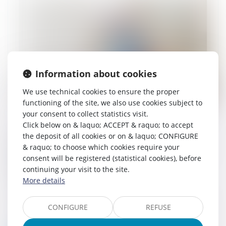
Information about cookies
We use technical cookies to ensure the proper
functioning of the site, we also use cookies subject to
your consent to collect statistics visit.
Click below on & laquo; ACCEPT & raquo; to accept
Conférence des ONG internationales :
the deposit of all cookies or on & laquo; CONFIGURE
appel au Conseil de l'Europe et aux États
& raquo; to choose which cookies require your
consent will be registered (statistical cookies), before
membres pour agir en faveur de la
continuing your visit to the site.
protection de l'espace civique
More details
30/04/2025
La Conférence des ONG internationales
CONFIGURE
REFUSE
(COING) a tenu son Assemblée générale
du 7 au 9 avril (ordre du jour) et a adopté