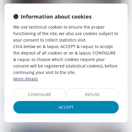
Information about cookies
We use technical cookies to ensure the proper
functioning of the site, we also use cookies subject to
L'UE adopte un programme d'achats de
your consent to collect statistics visit.
150 milliards d'euros pour son
Click below on & laquo; ACCEPT & raquo; to accept
réarmement
the deposit of all cookies or on & laquo; CONFIGURE
02/06/2025
& raquo; to choose which cookies require your
[Revue de presse] Mardi 27 mai, le
consent will be registered (statistical cookies), before
Conseil de l'Union européenne a
continuing your visit to the site.
définitivement adopté un règlement
More details
mettant en place le fonds "SAFE" de 150
milliards d'eur...
CONFIGURE
REFUSE
Read more
ACCEPT